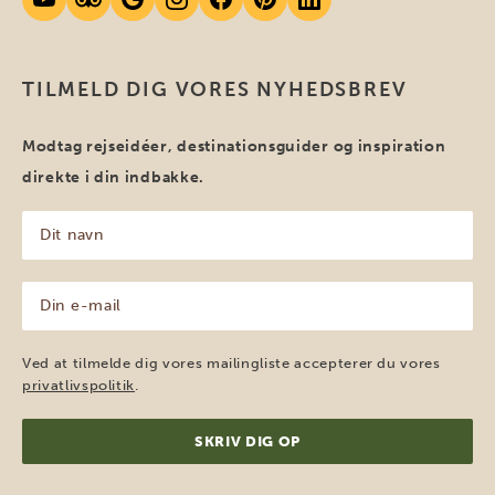
TILMELD DIG VORES NYHEDSBREV
Modtag rejseidéer, destinationsguider og inspiration
direkte i din indbakke.
Dit
navn
(Påkrævet)
Din
e-
mail
(Påkrævet)
Ved at tilmelde dig vores mailingliste accepterer du vores
privatlivspolitik
.