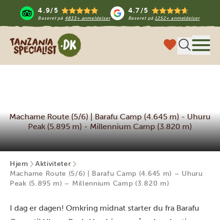
4.9/5
4.7/5
Baseret på
4833+ anmeldelser
Baseret på
1252+ anmeldelser
Tanzania Specialist
Menu
Machame Route (5/6) | Barafu Camp (4.645 m) - Uhuru
Peak (5.895 m) - Millennium Camp (3.820 m)
Hjem
Aktiviteter
Machame Route (5/6) | Barafu Camp (4.645 m) – Uhuru
Peak (5.895 m) – Millennium Camp (3.820 m)
I dag er dagen! Omkring midnat starter du fra Barafu