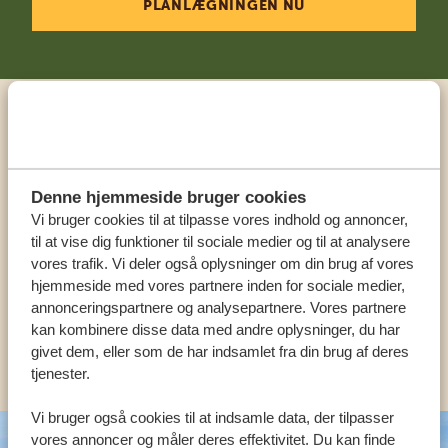
PLANLÆGNINGEN NU
Ring til en ekspert
VORES SPECIALISTER SIDDER KLAR TIL AT
Denne hjemmeside bruger cookies
HJÆLPE DIG
Vi bruger cookies til at tilpasse vores indhold og annoncer,
til at vise dig funktioner til sociale medier og til at analysere
vores trafik. Vi deler også oplysninger om din brug af vores
hjemmeside med vores partnere inden for sociale medier,
DA:
+4589878233
annonceringspartnere og analysepartnere. Vores partnere
kan kombinere disse data med andre oplysninger, du har
KONTAKT OS
givet dem, eller som de har indsamlet fra din brug af deres
tjenester.
Vi bruger også cookies til at indsamle data, der tilpasser
vores annoncer og måler deres effektivitet. Du kan finde