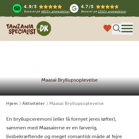
4.9/5
4.7/5
Baseret på
4833+ anmeldelser
Baseret på
1252+ anmeldelser
Tanzania Specialist
Menu
Maasai Bryllupsoplevelse
Hjem
Aktiviteter
Maasai Bryllupsoplevelse
En bryllupceremoni (eller få fornyet jeres løfter),
sammen med Maasaierne er en farverig,
livsbekræftende og meget romantisk måde at fejre