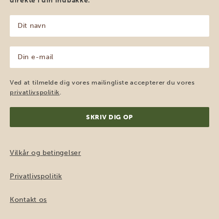
direkte i din indbakke.
Dit
navn
(Påkrævet)
Din
e-
mail
(Påkrævet)
Ved at tilmelde dig vores mailingliste accepterer du vores
privatlivspolitik
.
Vilkår og betingelser
Privatlivspolitik
Kontakt os