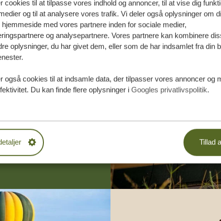
r cookies til at tilpasse vores indhold og annoncer, til at vise dig funktio
medier og til at analysere vores trafik. Vi deler også oplysninger om d
s hjemmeside med vores partnere inden for sociale medier,
ringspartnere og analysepartnere. Vores partnere kan kombinere dis
e oplysninger, du har givet dem, eller som de har indsamlet fra din b
enester.
æddersyede
r også cookies til at indsamle data, der tilpasser vores annoncer og 
fektivitet. Du kan finde flere oplysninger i
Googles privatlivspolitik
.
DE TILBUD
 START
detaljer
Tillad a