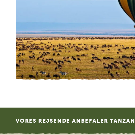
Footer
VORES REJSENDE ANBEFALER TANZANI