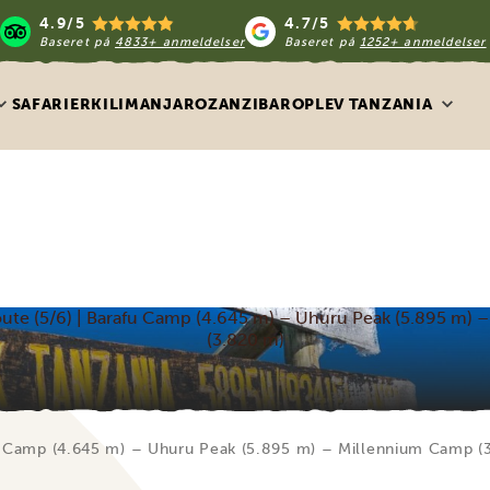
4.9/5
4.7/5
Baseret på
4833+ anmeldelser
Baseret på
1252+ anmeldelser
SAFARIER
KILIMANJARO
ZANZIBAR
OPLEV TANZANIA
ute (5/6) | Barafu Camp (4.645 m) – Uhuru Peak (5.895 m) 
(3.820 m)
u Camp (4.645 m) – Uhuru Peak (5.895 m) – Millennium Camp (