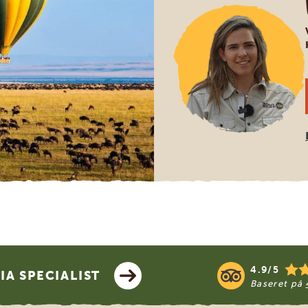
4.9/5
A SPECIALIST
Baseret på