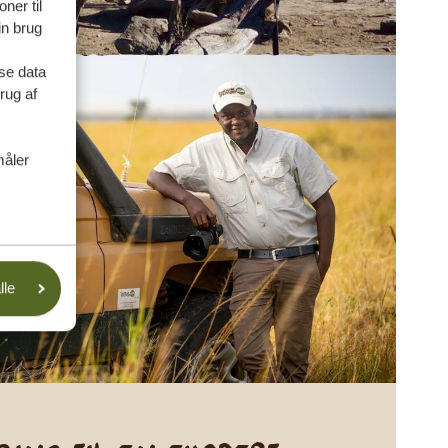
ner til
in brug
se data
rug af
måler
lle