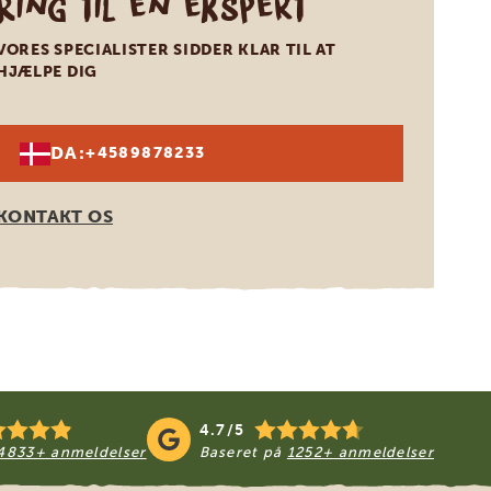
Ring til en ekspert
VORES SPECIALISTER SIDDER KLAR TIL AT
HJÆLPE DIG
DA:
+4589878233
KONTAKT OS
4.7/5
4833+ anmeldelser
Baseret på
1252+ anmeldelser