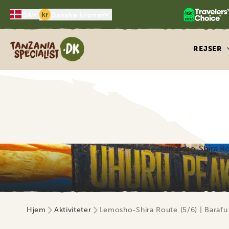
kr
DA
Danske kroner
Tanzania Specialist
REJSER
Lemosho-Shira Ro
Hjem
Aktiviteter
Lemosho-Shira Route (5/6) | Baraf