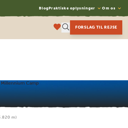
Blog
Praktiske oplysninger
Om os
FORSLAG TIL REJSE
– Millennium Camp
3.820 m)