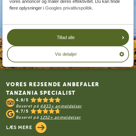
vores annoncer og måler deres effektivitet. Du kan finde
flere oplysninger i
Googles privatlivspolitik
.
Tillad alle
Vis detaljer
Footer
VORES REJSENDE ANBEFALER
TANZANIA SPECIALIST
4.9/5
Baseret på
4833+ anmeldelser
4.7/5
Baseret på
1252+ anmeldelser
LÆS MERE