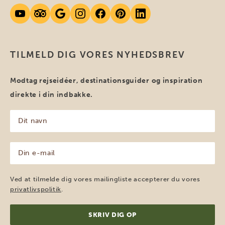
TILMELD DIG VORES NYHEDSBREV
Modtag rejseidéer, destinationsguider og inspiration
direkte i din indbakke.
Dit
navn
(Påkrævet)
Din
e-
mail
(Påkrævet)
Ved at tilmelde dig vores mailingliste accepterer du vores
privatlivspolitik
.