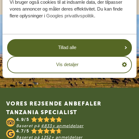
Vi bruger også cookies til at indsamle data, der tilpasser
vores annoncer og måler deres effektivitet. Du kan finde
flere oplysninger i
Googles privatlivspolitik
.
Tillad alle
Vis detaljer
Footer
VORES REJSENDE ANBEFALER
TANZANIA SPECIALIST
4.9/5
Baseret på
4833+ anmeldelser
4.7/5
Baseret på
1252+ anmeldelser