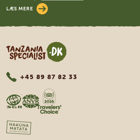
LÆS MERE
Tanzania Specialist
+45 89 87 82 33