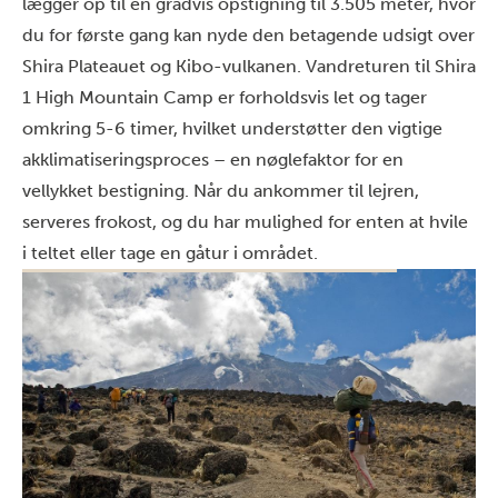
lægger op til en gradvis opstigning til 3.505 meter, hvor
du for første gang kan nyde den betagende udsigt over
Shira Plateauet og Kibo-vulkanen. Vandreturen til Shira
1 High Mountain Camp er forholdsvis let og tager
omkring 5-6 timer, hvilket understøtter den vigtige
akklimatiseringsproces – en nøglefaktor for en
vellykket bestigning. Når du ankommer til lejren,
serveres frokost, og du har mulighed for enten at hvile
i teltet eller tage en gåtur i området.