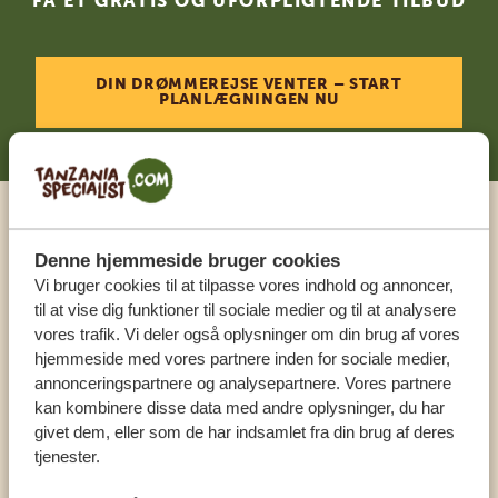
FÅ ET GRATIS OG UFORPLIGTENDE TILBUD
DIN DRØMMEREJSE VENTER – START
PLANLÆGNINGEN NU
Ring til en ekspert
Denne hjemmeside bruger cookies
Vi bruger cookies til at tilpasse vores indhold og annoncer,
VORES SPECIALISTER SIDDER KLAR TIL AT
til at vise dig funktioner til sociale medier og til at analysere
HJÆLPE DIG
vores trafik. Vi deler også oplysninger om din brug af vores
hjemmeside med vores partnere inden for sociale medier,
annonceringspartnere og analysepartnere. Vores partnere
kan kombinere disse data med andre oplysninger, du har
DA:
+4589878233
givet dem, eller som de har indsamlet fra din brug af deres
tjenester.
KONTAKT OS