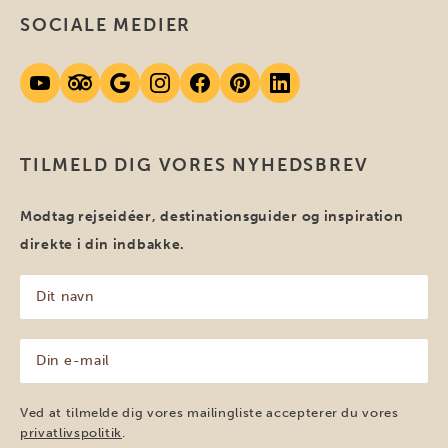
SOCIALE MEDIER
TILMELD DIG VORES NYHEDSBREV
Modtag rejseidéer, destinationsguider og inspiration
direkte i din indbakke.
Dit
navn
(Påkrævet)
Din
e-
mail
(Påkrævet)
Ved at tilmelde dig vores mailingliste accepterer du vores
privatlivspolitik
.