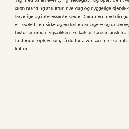
Tag med på en eventyrlig heldagstur og oplev den livl
skøn blanding af kultur, hverdag og hyggelige øjeblik
farverige og interessante steder. Sammen med din gui
en skole til en kirke og en kaffeplantage – og undervej
historier med i rygsækken. En lækker tanzaniansk frok
fuldender oplevelsen, så du for alvor kan mærke puls
kultur.