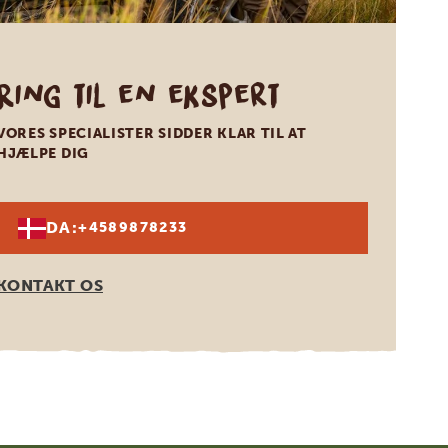
Ring til en ekspert
VORES SPECIALISTER SIDDER KLAR TIL AT
HJÆLPE DIG
DA:
+4589878233
KONTAKT OS