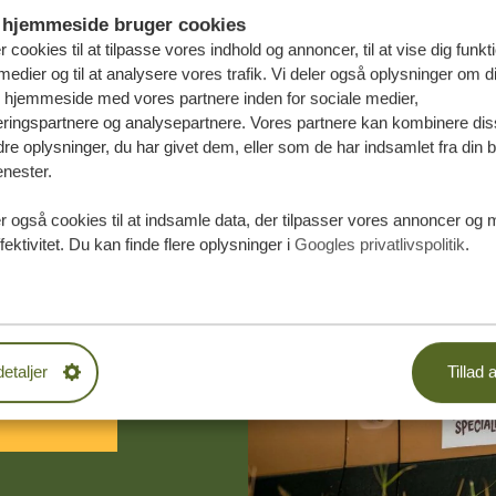
hjemmeside bruger cookies
r cookies til at tilpasse vores indhold og annoncer, til at vise dig funktio
medier og til at analysere vores trafik. Vi deler også oplysninger om d
s hjemmeside med vores partnere inden for sociale medier,
ringspartnere og analysepartnere. Vores partnere kan kombinere dis
e oplysninger, du har givet dem, eller som de har indsamlet fra din b
enester.
r også cookies til at indsamle data, der tilpasser vores annoncer og 
æddersyede
fektivitet. Du kan finde flere oplysninger i
Googles privatlivspolitik
.
DE TILBUD
detaljer
Tillad a
 START