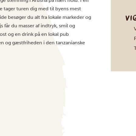
ige stemning i Arusha på nært hold. I en
ke tager turen dig med til byens mest
VI
de besøger du alt fra lokale markeder og
s får du masser af indtryk, smil og
ost og en drink på en lokal pub
P
en og gæstfriheden i den tanzanianske
T