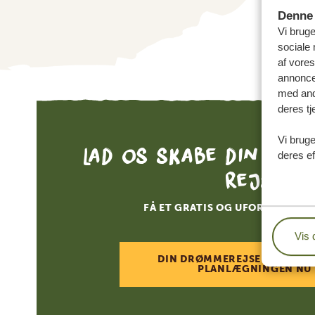
Denne 
Vi bruge
sociale 
af vore
annonce
med andr
deres tj
Vi bruge
Lad os skabe din skr
deres ef
rejse
FÅ ET GRATIS OG UFORPLIGTEN
Vis 
DIN DRØMMEREJSE VENTER –
PLANLÆGNINGEN NU