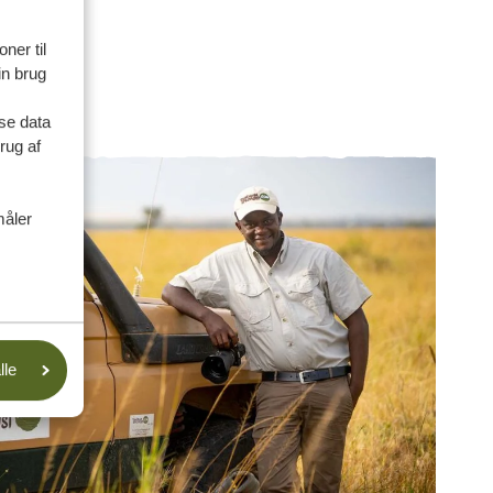
ner til
in brug
se data
rug af
måler
lle