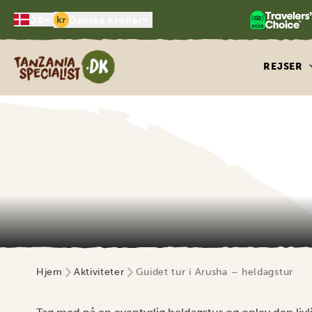
kr
DA
Danske kroner
Tanzania Specialist
REJSER
Hjem
Aktiviteter
Guidet tur i Arusha – heldagstur