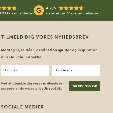
4.7/5
4833+ anmeldelser
Baseret på
1252+ anmeldelser
TILMELD DIG VORES NYHEDSBREV
Modtag rejseidéer, destinationsguider og inspiration
direkte i din indbakke.
Dit
Din
navn
e-
mail
(Påkrævet)
(Påkrævet)
Ved at tilmelde dig vores mailingliste
accepterer du vores
privatlivspolitik
.
SOCIALE MEDIER