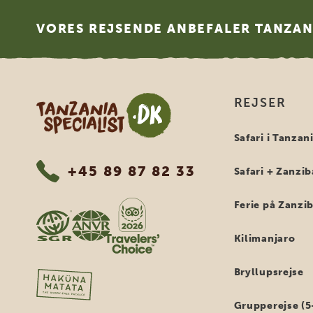
Footer
VORES REJSENDE ANBEFALER TANZANI
Tanzania Specialist
REJSER
Safari i Tanzan
+45 89 87 82 33
Safari + Zanzib
Ferie på Zanzi
Kilimanjaro
Bryllupsrejse
Grupperejse (5