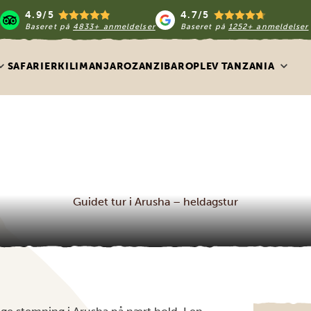
4.9/5
4.7/5
Baseret på
4833+ anmeldelser
Baseret på
1252+ anmeldelser
SAFARIER
KILIMANJARO
ZANZIBAR
OPLEV TANZANIA
Guidet tur i Arusha – heldagstur