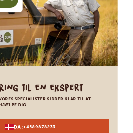
Ring til en ekspert
VORES SPECIALISTER SIDDER KLAR TIL AT
HJÆLPE DIG
DA:
+4589878233