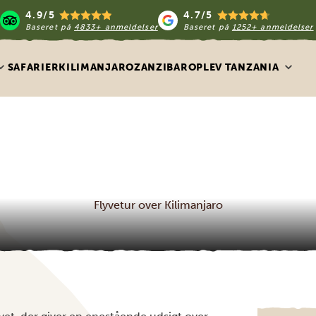
4.9/5
4.7/5
Baseret på
4833+ anmeldelser
Baseret på
1252+ anmeldelser
SAFARIER
KILIMANJARO
ZANZIBAR
OPLEV TANZANIA
Flyvetur over Kilimanjaro