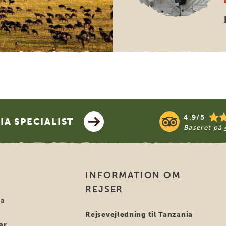
4.9/5
A SPECIALIST
Baseret på
INFORMATION OM
REJSER
ia
Rejsevejledning til Tanzania
ar