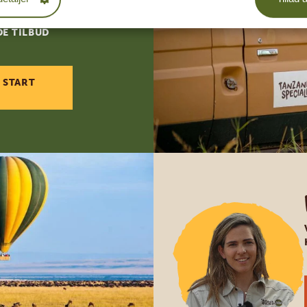
DE TILBUD
 START