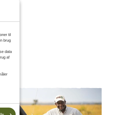
ner til
in brug
se data
rug af
måler
lle