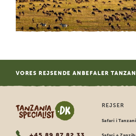
Footer
VORES REJSENDE ANBEFALER TANZANI
Tanzania Specialist
REJSER
Safari i Tanzan
+45 89 87 82 33
Safari + Zanzib