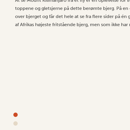
At se Mount Kilimanjaro fra et fly er en oplevelse for 
toppene og gletsjerne på dette berømte bjerg. På en
over bjerget og får det hele at se fra flere sider på én
af Afrikas højeste fritstående bjerg, men som ikke har mu