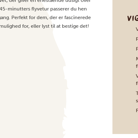
livet, der giver en enestående udsigt over
 45-minutters flyvetur passerer du hen
VI
 gang. Perfekt for dem, der er fascinerede
lighed for, eller lyst til at bestige det!
P
P
F