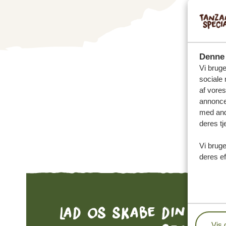
Denne 
Vi bruge
sociale 
af vore
annonce
med andr
deres tj
Vi bruge
deres ef
Lad os skabe din skr
Vis 