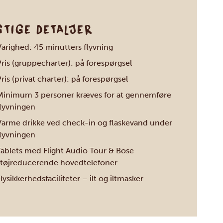
GTIGE DETALJER
Varighed: 45 minutters flyvning
ris (gruppecharter): på forespørgsel
ris (privat charter): på forespørgsel
Minimum 3 personer kræves for at gennemføre
flyvningen
Varme drikke ved check-in og flaskevand under
flyvningen
Tablets med Flight Audio Tour & Bose
støjreducerende hovedtelefoner
lysikkerhedsfaciliteter – ilt og iltmasker