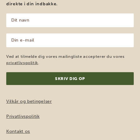
direkte i din indbakke.
Dit
navn
(Påkrævet)
Din
e-
mail
(Påkrævet)
Ved at tilmelde dig vores mailingliste accepterer du vores
privatlivspolitik
.
Vilkår og betingelser
Privatlivspolitik
Kontakt os