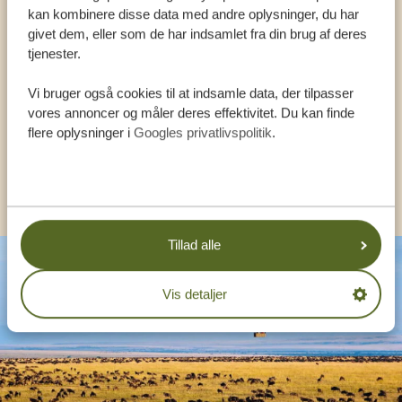
kan kombinere disse data med andre oplysninger, du har
givet dem, eller som de har indsamlet fra din brug af deres
VORES SPECIALISTER SIDDER KLAR TIL AT
tjenester.
HJÆLPE DIG
Vi bruger også cookies til at indsamle data, der tilpasser
vores annoncer og måler deres effektivitet. Du kan finde
DA:
+4589878233
flere oplysninger i
Googles privatlivspolitik
.
KONTAKT OS
Tillad alle
Vis detaljer