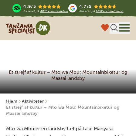
4.9/5
4.7/5
Baseret på
4833+ anmeldelser
Baseret på
1252+ anmeldelser
Tanzania Specialist
Menu
Et strejf af kultur – Mto wa Mbu: Mountainbiketur og
Maasai landsby
Hjem
Aktiviteter
Et strejf af kultur – Mto wa Mbu: Mountainbiketur og
Maasai landsby
Mto wa Mbu er en landsby tæt på Lake Manyara