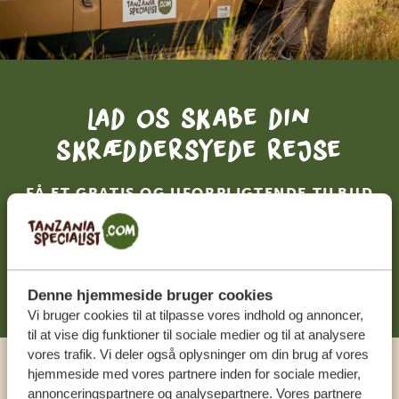
Lad os skabe din
skræddersyede rejse
FÅ ET GRATIS OG UFORPLIGTENDE TILBUD
DIN DRØMMEREJSE VENTER – START
PLANLÆGNINGEN NU
Denne hjemmeside bruger cookies
Vi bruger cookies til at tilpasse vores indhold og annoncer,
til at vise dig funktioner til sociale medier og til at analysere
vores trafik. Vi deler også oplysninger om din brug af vores
hjemmeside med vores partnere inden for sociale medier,
Ring til en ekspert
annonceringspartnere og analysepartnere. Vores partnere