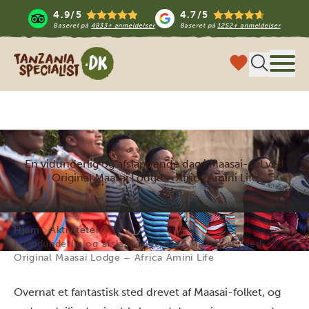
4.9/5
4.7/5
Baseret på
4833+ anmeldelser
Baseret på
1252+ anmeldelser
Tanzania Specialist
Menu
En vidunderlig og afslappende dag i Maasai-stil ved
Original Maasai Lodge – Africa Amini Life
Hjem
Aktiviteter
En vidunderlig og afslappende dag i Maasai-stil ved
Original Maasai Lodge – Africa Amini Life
Overnat et fantastisk sted drevet af Maasai-folket, og