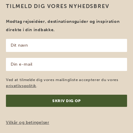
TILMELD DIG VORES NYHEDSBREV
Modtag rejseidéer, destinationsguider og inspiration
direkte i din indbakke.
Dit
navn
(Påkrævet)
Din
e-
mail
(Påkrævet)
Ved at tilmelde dig vores mailingliste accepterer du vores
privatlivspolitik
.
Vilkår og betingelser