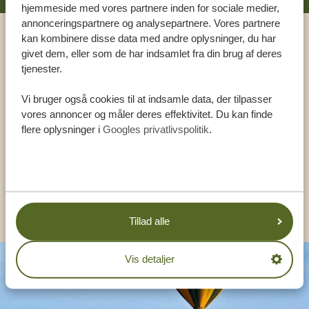
hjemmeside med vores partnere inden for sociale medier,
annonceringspartnere og analysepartnere. Vores partnere
kan kombinere disse data med andre oplysninger, du har
Ring til en ekspert
givet dem, eller som de har indsamlet fra din brug af deres
tjenester.
VORES SPECIALISTER SIDDER KLAR TIL AT
Vi bruger også cookies til at indsamle data, der tilpasser
HJÆLPE DIG
vores annoncer og måler deres effektivitet. Du kan finde
flere oplysninger i
Googles privatlivspolitik
.
DA:
+4589878233
KONTAKT OS
Tillad alle
Vis detaljer