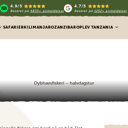
4.9/5
4.7/5
Baseret på
4833+ anmeldelser
Baseret på
1252+ anmeldelser
SAFARIER
KILIMANJARO
ZANZIBAR
OPLEV TANZANIA
Dybhavsfiskeri – halvdagstur