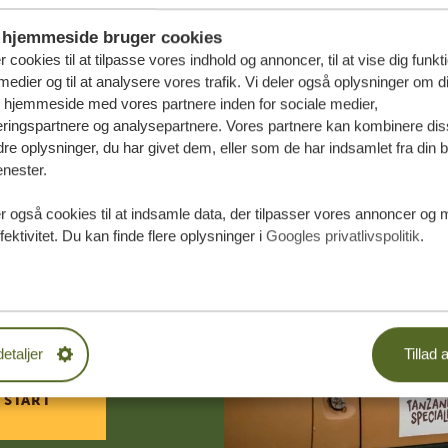
hjemmeside bruger cookies
r cookies til at tilpasse vores indhold og annoncer, til at vise dig funktio
medier og til at analysere vores trafik. Vi deler også oplysninger om d
s hjemmeside med vores partnere inden for sociale medier,
ringspartnere og analysepartnere. Vores partnere kan kombinere dis
e oplysninger, du har givet dem, eller som de har indsamlet fra din b
enester.
r også cookies til at indsamle data, der tilpasser vores annoncer og 
fektivitet. Du kan finde flere oplysninger i
Googles privatlivspolitik
.
æddersyede
DE TILBUD
detaljer
Tillad a
 START