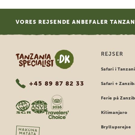
Footer
VORES REJSENDE ANBEFALER TANZANI
Tanzania Specialist
REJSER
Safari i Tanzan
+45 89 87 82 33
Safari + Zanzib
Ferie på Zanzi
Kilimanjaro
Bryllupsrejse