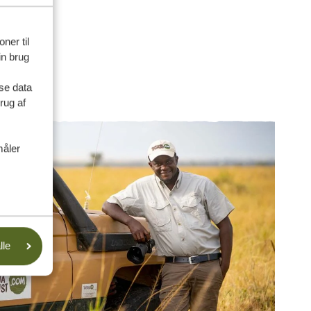
ner til
in brug
se data
rug af
måler
lle