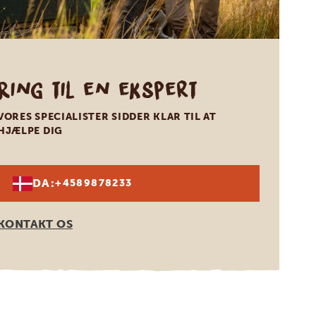
Ring til en ekspert
VORES SPECIALISTER SIDDER KLAR TIL AT
HJÆLPE DIG
DA:
+4589878233
KONTAKT OS