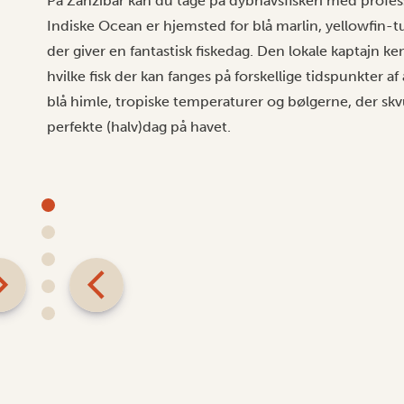
På Zanzibar kan du tage på dybhavsfiskeri med profes
Indiske Ocean er hjemsted for blå marlin, yellowfin-tu
der giver en fantastisk fiskedag. Den lokale kaptajn k
hvilke fisk der kan fanges på forskellige tidspunkter af
blå himle, tropiske temperaturer og bølgerne, der s
perfekte (halv)dag på havet.