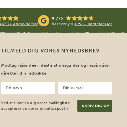
4.7/5
4833+ anmeldelser
Baseret på
1252+ anmeldelser
TILMELD DIG VORES NYHEDSBREV
Modtag rejseidéer, destinationsguider og inspiration
direkte i din indbakke.
Dit
Din
navn
e-
mail
(Påkrævet)
(Påkrævet)
Ved at tilmelde dig vores mailingliste
accepterer du vores
privatlivspolitik
.