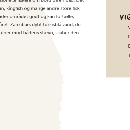
sionelle fiskere om bord på en båd. Det
n, kingfish og mange andre store fisk,
VI
ender området godt og kan fortælle,
 året. Zanzibars dybt turkisblå vand, de
V
kvulper mod bådens stævn, skaber den
P
B
T