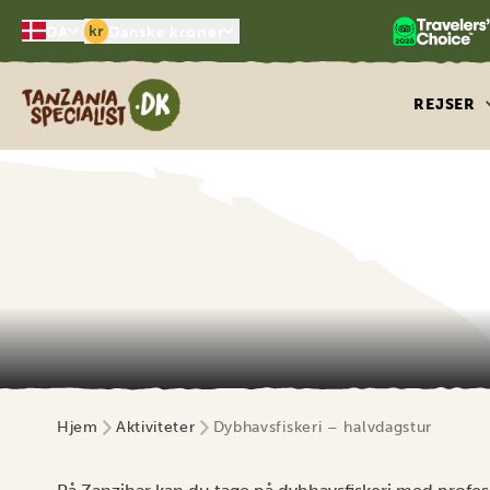
kr
DA
Danske kroner
Tanzania Specialist
REJSER
Hjem
Aktiviteter
Dybhavsfiskeri – halvdagstur