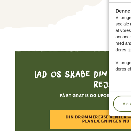
Denne 
Vi bruge
sociale 
af vore
annonce
med andr
deres tj
Vi bruge
deres ef
Lad os skabe din skr
rejse
FÅ ET GRATIS OG UFORPLIGTEN
Vis 
DIN DRØMMEREJSE VENTER –
PLANLÆGNINGEN NU