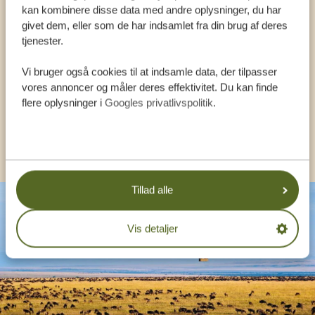
kan kombinere disse data med andre oplysninger, du har
givet dem, eller som de har indsamlet fra din brug af deres
VORES SPECIALISTER SIDDER KLAR TIL AT
tjenester.
HJÆLPE DIG
Vi bruger også cookies til at indsamle data, der tilpasser
vores annoncer og måler deres effektivitet. Du kan finde
DA:
+4589878233
flere oplysninger i
Googles privatlivspolitik
.
KONTAKT OS
Tillad alle
Vis detaljer