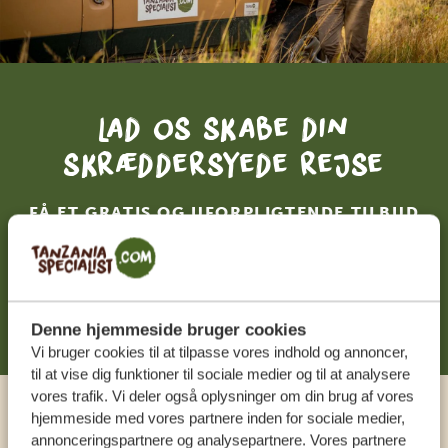
Lad os skabe din
skræddersyede rejse
FÅ ET GRATIS OG UFORPLIGTENDE TILBUD
DIN DRØMMEREJSE VENTER – START
PLANLÆGNINGEN NU
Denne hjemmeside bruger cookies
Vi bruger cookies til at tilpasse vores indhold og annoncer,
til at vise dig funktioner til sociale medier og til at analysere
vores trafik. Vi deler også oplysninger om din brug af vores
hjemmeside med vores partnere inden for sociale medier,
Ring til en ekspert
annonceringspartnere og analysepartnere. Vores partnere