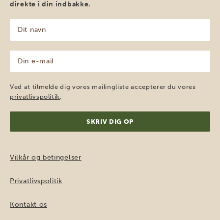
direkte i din indbakke.
Dit
navn
(Påkrævet)
Din
e-
mail
(Påkrævet)
Ved at tilmelde dig vores mailingliste accepterer du vores
privatlivspolitik
.
Vilkår og betingelser
Privatlivspolitik
Kontakt os