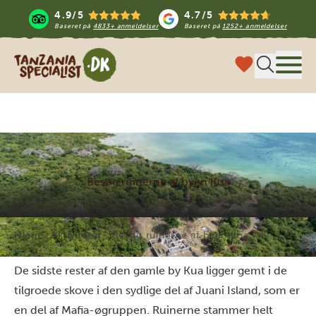
4.9/5
4.7/5
Baseret på
4833+ anmeldelser
Baseret på
1252+ anmeldelser
Tanzania Specialist
Menu
Besøg ruinerne af byen Kua
Hjem
Aktiviteter
Besøg ruinerne af byen Kua
De sidste rester af den gamle by Kua ligger gemt i de
tilgroede skove i den sydlige del af Juani Island, som er
en del af Mafia-øgruppen. Ruinerne stammer helt