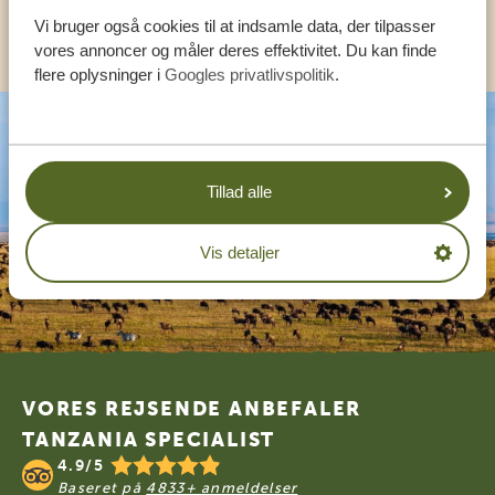
KONTAKT OS
Vi bruger også cookies til at indsamle data, der tilpasser
vores annoncer og måler deres effektivitet. Du kan finde
flere oplysninger i
Googles privatlivspolitik
.
Tillad alle
Vis detaljer
Footer
VORES REJSENDE ANBEFALER
TANZANIA SPECIALIST
4.9/5
Baseret på
4833+ anmeldelser