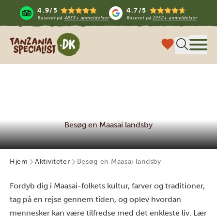
4.9/5
4.7/5
Baseret på
4833+ anmeldelser
Baseret på
1252+ anmeldelser
Tanzania Specialist
Menu
Besøg en Maasai landsby
Hjem
Aktiviteter
Besøg en Maasai landsby
Fordyb dig i Maasai-folkets kultur, farver og traditioner,
tag på en rejse gennem tiden, og oplev hvordan
mennesker kan være tilfredse med det enkleste liv. Lær