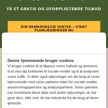
FÅ ET GRATIS OG UFORPLIGTENDE TILBUD
DIN DRØMMEREJSE VENTER – START
PLANLÆGNINGEN NU
Ring til en ekspert
Denne hjemmeside bruger cookies
Vi bruger cookies til at tilpasse vores indhold og annoncer,
til at vise dig funktioner til sociale medier og til at analysere
VORES SPECIALISTER SIDDER KLAR TIL AT
vores trafik. Vi deler også oplysninger om din brug af vores
HJÆLPE DIG
hjemmeside med vores partnere inden for sociale medier,
annonceringspartnere og analysepartnere. Vores partnere
kan kombinere disse data med andre oplysninger, du har
givet dem, eller som de har indsamlet fra din brug af deres
DA:
+4589878233
tjenester.