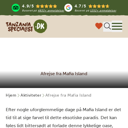
4.9/5
4.7/5
Baseret på
4833+ anmeldelser
Baseret på
1252+ anmeldelser
Tanzania Specialist
Menu
Afrejse fra Mafia Island
Hjem
Aktiviteter
Afrejse fra Mafia Island
Efter nogle uforglemmelige dage på Mafia Island er det
tid til at sige farvel til dette eksotiske paradis. Det kan
føles lidt bittersødt at forlade denne lykkelige oase,