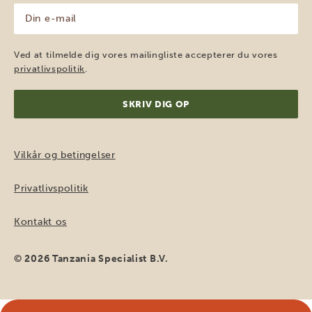
Din
e-
mail
(Påkrævet)
Ved at tilmelde dig vores mailingliste accepterer du vores
privatlivspolitik
.
Vilkår og betingelser
Privatlivspolitik
Kontakt os
© 2026 Tanzania Specialist B.V.