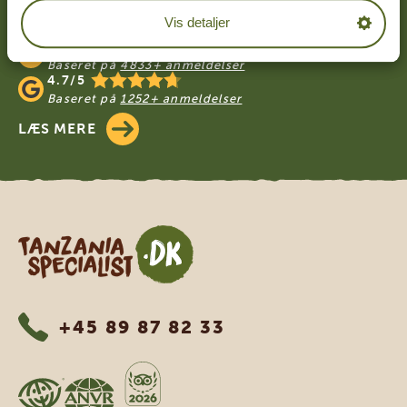
VORES REJSENDE ANBEFALER
Vis detaljer
TANZANIA SPECIALIST
4.9/5
Baseret på
4833+ anmeldelser
4.7/5
Baseret på
1252+ anmeldelser
LÆS MERE
Tanzania Specialist
+45 89 87 82 33